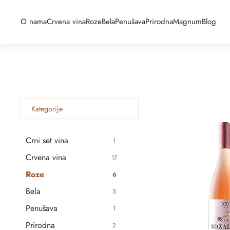
O nama
Crvena vina
Roze
Bela
Penušava
Prirodna
Magnum
Blog
Kategorije
Crni set vina
1
Crvena vina
17
Roze
6
Bela
3
Penušava
1
Prirodna
2