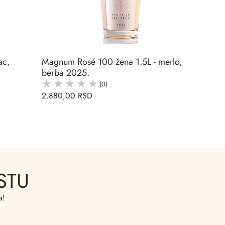
ac,
Magnum Rosé 100 žena 1.5L - merlo,
berba 2025.
(0)
2.880,00 RSD
STU
a!