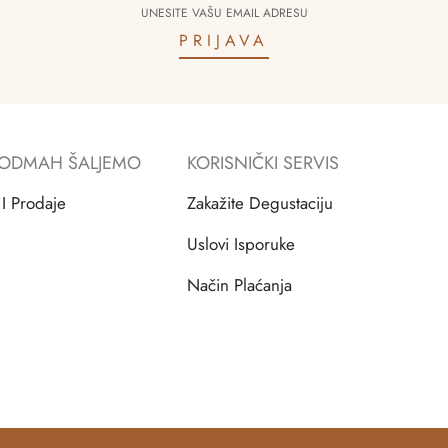
PRIJAVA
 ODMAH ŠALJEMO
KORISNIČKI SERVIS
 I Prodaje
Zakažite Degustaciju
i
Uslovi Isporuke
Način Plaćanja