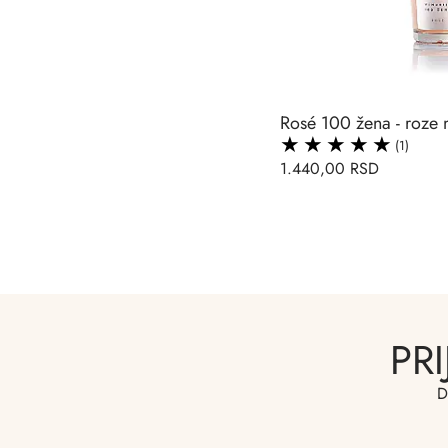
Rosé 100 žena - roze 
(1)
1.440,00 RSD
PR
D