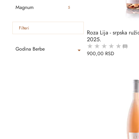
Magnum
5
Filteri
Roza Lija - srpska ruž
2025.
(0)
Godina Berbe
900,00 RSD