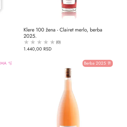
Klere 100 žena - Clairet merlo, berba
2025.
(0)
1.440,00 RSD
IMA 🫧
Berba 2025 🥂